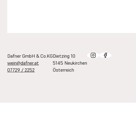
Dafner GmbH & Co.KG
Dietzing 10
wein@dafner.at
5145 Neukirchen
07729 / 2252
Österreich