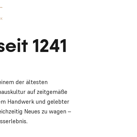
eit 1241
einem der ältesten
shauskultur auf zeitgemäße
chem Handwerk und gelebter
leichzeitig Neues zu wagen –
sserlebnis.