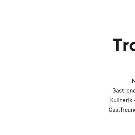
Tr
M
Gastrono
Kulinarik
Gastfreund