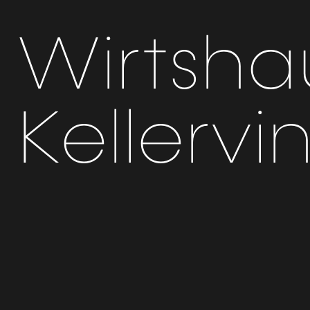
Wirtsha
Kellervi