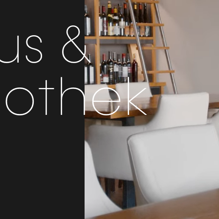
us &
nothek